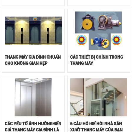
THANG MÁY GIA ĐÌNH CHUẨN
CÁC THIẾT BỊ CHÍNH TRONG
CHO KHÔNG GIAN HẸP
THANG MÁY
CÁC YẾU TỐ ẢNH HƯỞNG ĐẾN
6 CÂU HỎI ĐỂ HỎI NHÀ SẢN
GIÁ THANG MÁY GIA ĐÌNH LÀ
XUẤT THANG MÁY CỦA BẠN