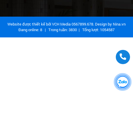
Website được thiết kế bởi VCH Media 0567899.678. Design by
Nina.vn
Đang online:
8
| Trong tuần:
3830
| Tổng lượt:
1054587