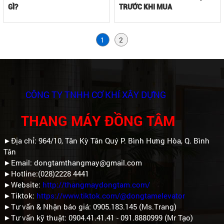
GÌ?
TRƯỚC KHI MUA
1
2
CÔNG TY TNHH CƠ KHÍ XÂY DỰNG
THANG MÁY ĐỒNG TÂM
►Địa chỉ: 964/10, Tân Kỳ Tân Quý P. Bình Hưng Hòa, Q. Bình
Tân
►Email: dongtamthangmay@gmail.com
►Hotline:(028)2228 4441
►Website:
http://thangmaydongtam.com/
►Tiktok:
https://www.tiktok.com/@dongtamelevator
►Tư vấn & Nhận báo giá: 0905.183.145 (Ms.Trang)
►Tư vấn kỹ thuật: 0904.41.41.41 - 091.8880999 (Mr Tạo)