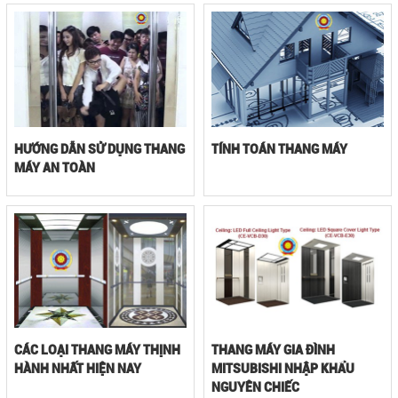
HƯỚNG DẪN SỬ DỤNG THANG
TÍNH TOÁN THANG MÁY
MÁY AN TOÀN
CÁC LOẠI THANG MÁY THỊNH
THANG MÁY GIA ĐÌNH
HÀNH NHẤT HIỆN NAY
MITSUBISHI NHẬP KHẨU
NGUYÊN CHIẾC